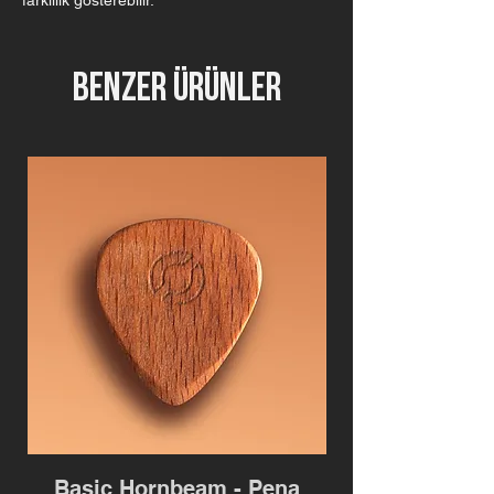
farklılık gösterebilir.
Benzer Ürünler
Basic Hornbeam - Pena
Sharky Hornb