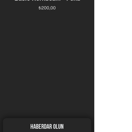
Fiyat
₺200,00
haberdar olun