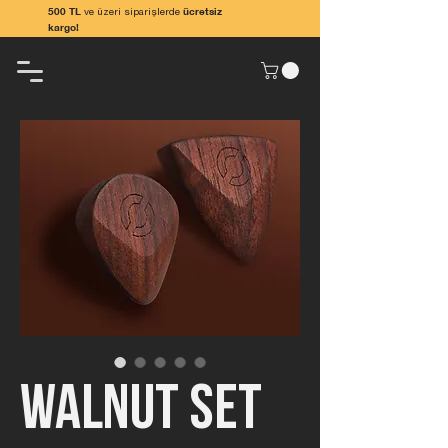
500 TL
ücretsiz
ve üzeri siparişlerde
kargo!
Walnut Set