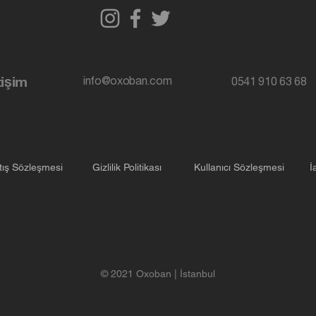
tişim
info@oxoban.com
0541 910 63 68
tış Sözleşmesi
Gizlilik Politikası
Kullanıcı Sözleşmesi
İ
© 2021 Oxoban | İstanbul