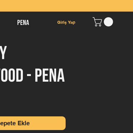
Giriş Yap
Pena
y
ood - Pena
t
epete Ekle