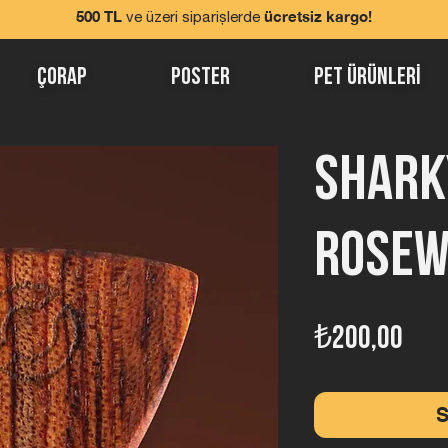
500 TL
ücretsiz kargo!
ve üzeri siparişlerde
Çorap
Poster
Pet ürünlerİ
Shark
Rosew
Fiya
₺200,00
S