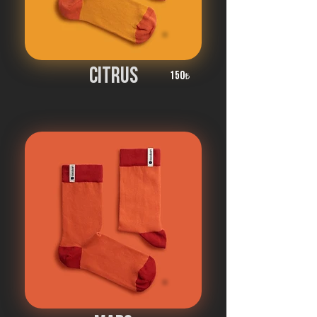
cıtrus
150
₺