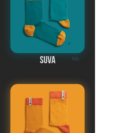
suva
150
₺