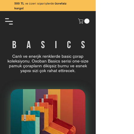
500 TL
ücretsiz
ve üzeri siparişlerde
kargo!
BASICS
Canlı ve enerjik renklerde basic çorap
koleksiyonu. Oxoban Basics serisi one-size
pamuk çorapların dikişsiz burnu ve esnek
yapısı sizi çok rahat ettirecek.