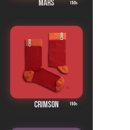
Mars
150
₺
crımson
150
₺