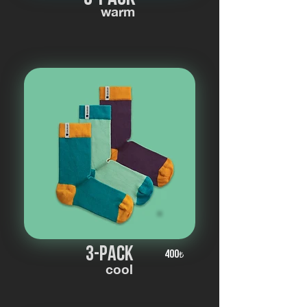
warm
3-pack
400
₺
cool