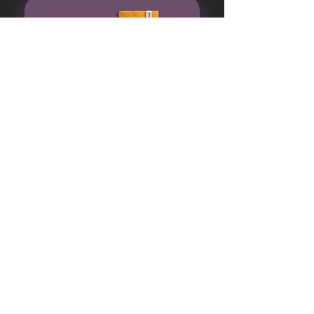
tyrıan
150
₺