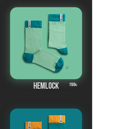
hemlock
150
₺