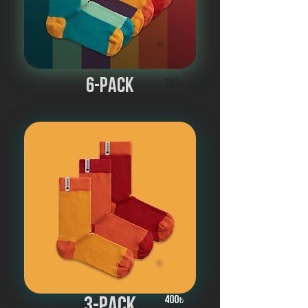
6-pack
780
₺
400
3-pack
₺