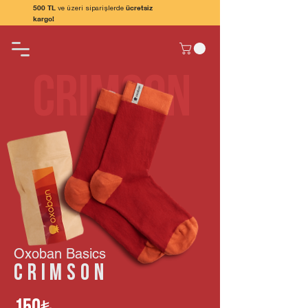
500 TL
ücretsiz
ve üzeri siparişlerde
kargo!
crimson
Oxoban Basics
crimson