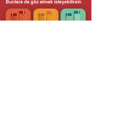
Bunlara da göz atmak isteyebilirsin
haberdar olun
Gönder
Bizi şuralardan takip etmeyi unutma