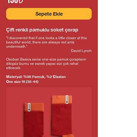
150
₺
Sepete Ekle
Çift renkli pamuklu soket çorap
“I discovered that if one looks a little closer at this
beautiful world, there are always red ants
underneath.”
David Lynch
Oxoban B
asics serisi one-size pamuk çorapların
dikişsiz burnu ve esnek yapısı sizi çok rahat
ettirecek.
Materyal: %98 Pamuk, %2 Elastan
One size fit (36-44)