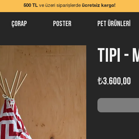
500 TL
ücretsiz kargo!
ve üzeri siparişlerde
Çorap
Poster
Pet ürünlerİ
Tipi -
Fi
₺3.600,00