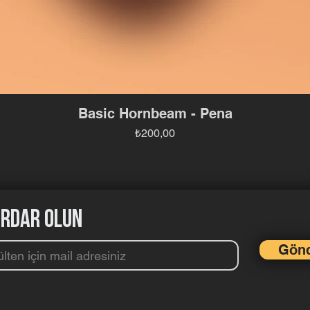
Basic Hornbeam - Pena
Fiyat
₺200,00
rdar olun
Gön