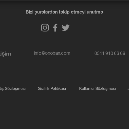
Bizi şuralardan takip etmeyi unutma
tişim
info@oxoban.com
0541 910 63 68
tış Sözleşmesi
Gizlilik Politikası
Kullanıcı Sözleşmesi
İ