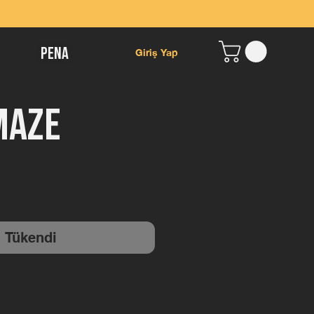
Giriş Yap
Pena
 Maze
yat
Tükendi