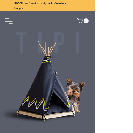
500 TL
ücretsiz
ve üzeri siparişlerde
kargo!
tipi