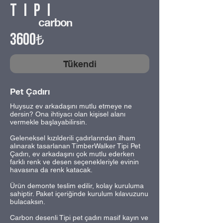
tipi
carbon
3600
₺
Tükendi
Pet Çadırı
Huysuz ev arkadaşını mutlu etmeye ne
dersin? Ona ihtiyacı olan kişisel alanı
vermekle başlayabilirsin.
Geleneksel kızılderili çadırlarından ilham
alınarak tasarlanan TimberWalker Tipi Pet
Çadırı, ev arkadaşını çok mutlu ederken
farklı renk ve desen seçenekleriyle evinin
havasına da renk katacak.
Ürün demonte teslim edilir, kolay kuruluma
sahiptir. Paket içeriğinde kurulum kılavuzunu
bulacaksın.
Carbon desenli Tipi pet çadırı masif kayın ve